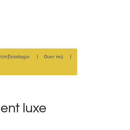
etreflexologie
Over mij
nt luxe