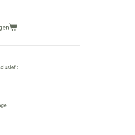
gen
clusief :
age