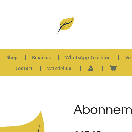
Shop
Reviews
WhatsApp Coaching
Vo
Contact
Wandelwol
Abonneme